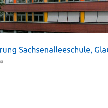
rung Sachsenalleeschule, Gl
ng